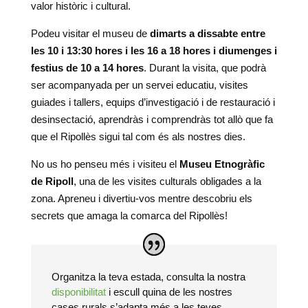
valor històric i cultural.
Podeu visitar el museu de
dimarts a dissabte entre
les 10 i 13:30 hores i les 16 a 18 hores i diumenges i
festius de 10 a 14 hores
. Durant la visita, que podrà
ser acompanyada per un servei educatiu, visites
guiades i tallers, equips d’investigació i de restauració i
desinsectació, aprendràs i comprendràs tot allò que fa
que el Ripollès sigui tal com és als nostres dies.
No us ho penseu més i visiteu el
Museu Etnogràfic
de Ripoll
, una de les visites culturals obligades a la
zona. Apreneu i divertiu-vos mentre descobriu els
secrets que amaga la comarca del Ripollès!
Organitza la teva estada, consulta la nostra
disponibilitat
i escull quina de les nostres
cases rurals s’adapta més a les teves