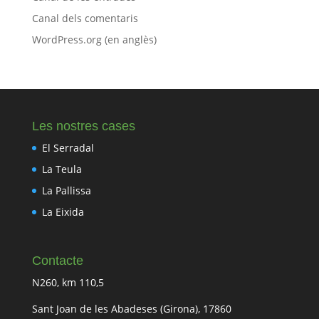
Canal dels comentaris
WordPress.org (en anglès)
Les nostres cases
El Serradal
La Teula
La Pallissa
La Eixida
Contacte
N260, km 110,5
Sant Joan de les Abadeses (Girona), 17860