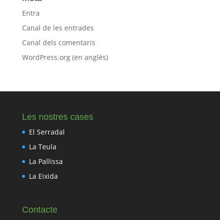
Entra
Canal de les entrades
Canal dels comentaris
WordPress.org (en anglès)
Les nostres cases
El Serradal
La Teula
La Pallissa
La Eixida
Contacte