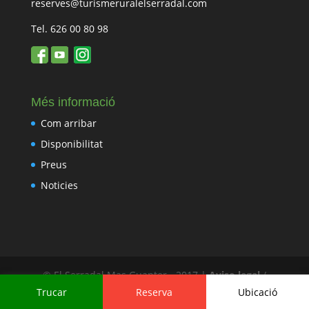
reserves@turismeruralelserradal.com
Tel. 626 00 80 98
Més informació
Com arribar
Disponibilitat
Preus
Noticies
© El Serradal Mas Guanter - 2017 |
Aviso legal
/
Política de cookies
/
Política de privacidad
Trucar
Reserva
Ubicació