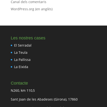
Canal dels comentaris
WordPress.org (en anglès)
Les nostres cases
El Serradal
La Teula
La Pallissa
La Eixida
Contacte
N260, km 110,5
Sant Joan de les Abadeses (Girona), 17860