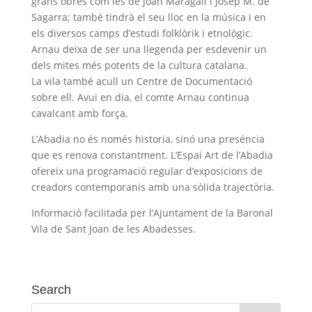
grans obres com les de Joan Maragall i Josep M. de
Sagarra; també tindrà el seu lloc en la música i en
els diversos camps d’estudi folklòrik i etnològic.
Arnau deixa de ser una llegenda per esdevenir un
dels mites més potents de la cultura catalana.
La vila també acull un Centre de Documentació
sobre ell. Avui en dia, el comte Arnau continua
cavalcant amb força.
L’Abadia no és només historia, sinó una preséncia
que es renova constantment. L’Espai Art de l’Abadia
ofereix una programació regular d’exposicions de
creadors contemporanis amb una sòlida trajectòria.
Informació facilitada per l’Ajuntament de la Baronal
Vila de Sant Joan de les Abadesses.
Search