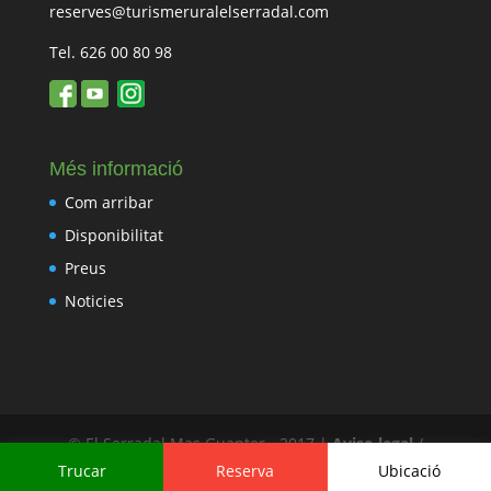
reserves@turismeruralelserradal.com
Tel. 626 00 80 98
Més informació
Com arribar
Disponibilitat
Preus
Noticies
© El Serradal Mas Guanter - 2017 |
Aviso legal
/
Política de cookies
/
Política de privacidad
Trucar
Reserva
Ubicació