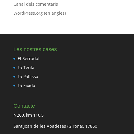
Canal dels comentaris
WordPress.org (en anglès)
Les nostres cases
El Serradal
La Teula
La Pallissa
La Eixida
Contacte
N260, km 110,5
Sant Joan de les Abadeses (Girona), 17860