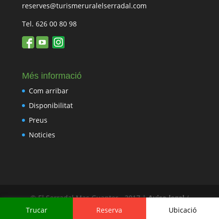
reserves@turismeruralelserradal.com
Tel. 626 00 80 98
Més informació
Com arribar
Disponibilitat
Preus
Noticies
© El Serradal Mas Guanter - 2017 |
Aviso legal
/
Política de cookies
/
Política de privacidad
Trucar
Reserva
Ubicació