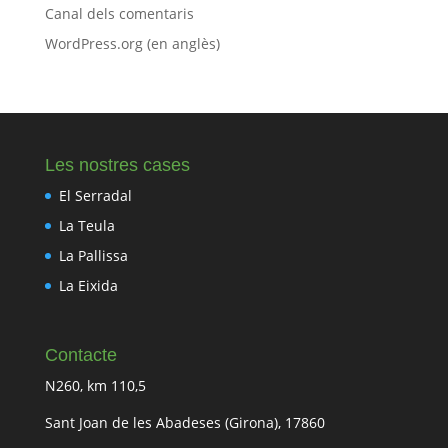
Canal dels comentaris
WordPress.org (en anglès)
Les nostres cases
El Serradal
La Teula
La Pallissa
La Eixida
Contacte
N260, km 110,5
Sant Joan de les Abadeses (Girona), 17860