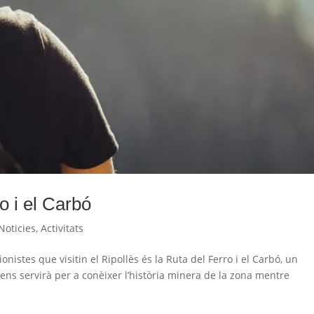
o i el Carbó
Noticies
,
Activitats
onistes que visitin el Ripollès és la Ruta del Ferro i el Carbó, un
ens servirà per a conèixer l’història minera de la zona mentre