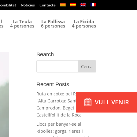
onibilitat
Noticies
Contacte
l
La Teula
La Pallissa
La Eixida
es
4 persones
6 persones
4 persones
Search
Recent Posts
Ruta en cotxe pel Ripollès i
l’Alta Garrotxa: Sant Joan,
VULL VENIR
Camprodon, Beget i
Castellfollit de la Roca
Llocs per banyar-se al
Ripollès: gorgs, rieres i