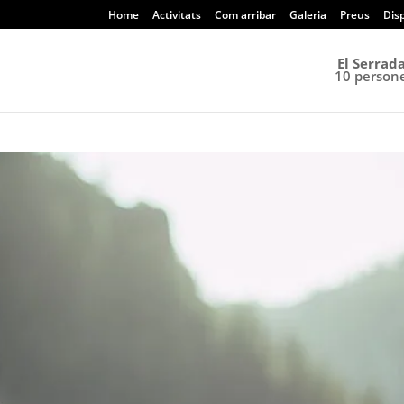
Home
Activitats
Com arribar
Galeria
Preus
Disp
El Serrada
10 person