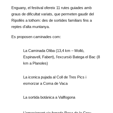
Enguany, el festival ofereix 11 rutes guiades amb
graus de dificultat variats, que permeten gaudir del
Ripollès a tothom: des de sortides familiars fins a
reptes d’alta muntanya.
Es proposen caminades com:
La Caminada Oliba (13,4 km – Molló,
Espinavell, Fabert), l’excursió Batega el Bac (8
km a Planoles)
La iconica pujada al Coll de Tres Pics i
esmorzar a Coma de Vaca
La sortida botànica a Vallfogona
L’emocionant via ferrada Roca de la Creu