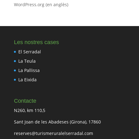
WordPress.org (en anglès)
Les nostres cases
El Serradal
La Teula
La Pallissa
La Eixida
Contacte
N260, km 110,5
Sant Joan de les Abadeses (Girona), 17860
reserves@turismeruralelserradal.com