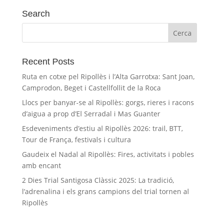
Search
Recent Posts
Ruta en cotxe pel Ripollès i l’Alta Garrotxa: Sant Joan,
Camprodon, Beget i Castellfollit de la Roca
Llocs per banyar-se al Ripollès: gorgs, rieres i racons
d’aigua a prop d’El Serradal i Mas Guanter
Esdeveniments d’estiu al Ripollès 2026: trail, BTT,
Tour de França, festivals i cultura
Gaudeix el Nadal al Ripollès: Fires, activitats i pobles
amb encant
2 Dies Trial Santigosa Clàssic 2025: La tradició,
l’adrenalina i els grans campions del trial tornen al
Ripollès