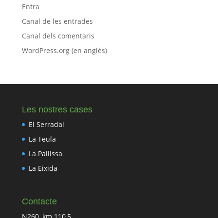
Entra
Canal de les entrades
Canal dels comentaris
WordPress.org (en anglès)
Les nostres cases
El Serradal
La Teula
La Pallissa
La Eixida
Contacte
N260, km 110,5