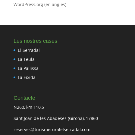
WordPress.org (en anglès)
Les nostres cases
El Serradal
La Teula
La Pallissa
La Eixida
Contacte
N260, km 110,5
Sant Joan de les Abadeses (Girona), 17860
reserves@turismeruralelserradal.com