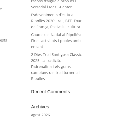
racons d’aigua a prop d’El
Serradal i Mas Guanter
he
Esdeveniments d’estiu al
Ripollès 2026: trail, BTT, Tour
de França, festivals i cultura
Gaudeix el Nadal al Ripollès:
rests
Fires, activitats i pobles amb
encant
2 Dies Trial Santigosa Clàssic
2025: La tradició,
l’adrenalina i els grans
campions del trial tornen al
Ripollès
Recent Comments
Archives
agost 2026