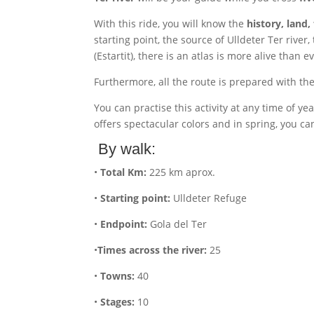
With this ride, you will know the
history, land
starting point, the source of Ulldeter Ter rive
(Estartit), there is an atlas is more alive than ev
Furthermore, all the route is prepared with t
You can practise this activity at any time of y
offers spectacular colors and in spring, you c
By walk:
•
Total Km:
225 km aprox.
•
Starting point:
Ulldeter Refuge
•
Endpoint:
Gola del Ter
•
Times across the river:
25
•
Towns:
40
•
Stages:
10