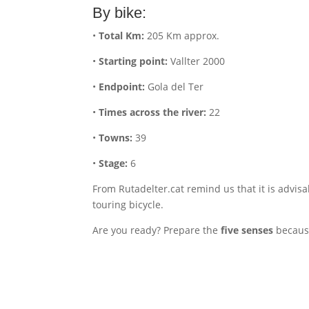
By bike:
•
Total Km:
205 Km approx.
•
Starting point:
Vallter 2000
•
Endpoint:
Gola del Ter
•
Times across the river:
22
•
Towns:
39
•
Stage:
6
From Rutadelter.cat remind us that it is advis
touring bicycle.
Are you ready? Prepare the
five senses
because