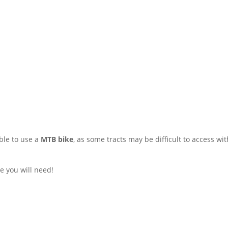
able to use a
MTB bike
, as some tracts may be difficult to access wit
 you will need!