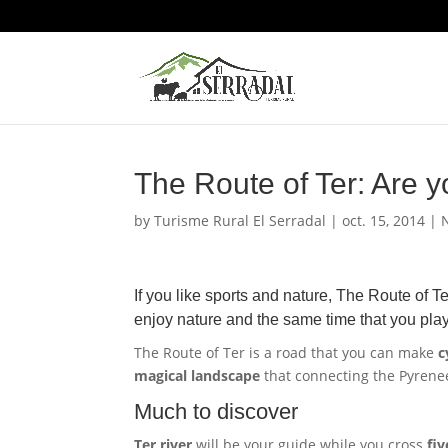
The Route of Ter: Are 
by
Turisme Rural El Serradal
|
oct. 15, 2014
|
If you like sports and nature, The Route of Ter 
enjoy nature and the same time that you playi
The Route of Ter is a road that you can make
c
magical landscape
that connecting the Pyrene
Much to discover
Ter river
will be your guide while you cross
fi