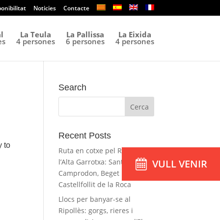
onibilitat
Noticies
Contacte
l
La Teula
La Pallissa
La Eixida
es
4 persones
6 persones
4 persones
Search
Recent Posts
y to
Ruta en cotxe pel Ripollès i
l’Alta Garrotxa: Sant Joan,
VULL VENIR
Camprodon, Beget i
Castellfollit de la Roca
Llocs per banyar-se al
Ripollès: gorgs, rieres i