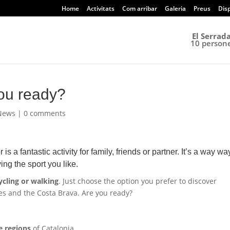
Home
Activitats
Com arribar
Galeria
Preus
Disp
El Serrada
10 person
you ready?
News
|
0 comments
is a fantastic activity for family, friends or partner. It’s a way wa
ng the sport you like.
ycling or walking
. Just choose the option you prefer to discover
es and the Costa Brava. Are you ready?
ve regions
of Catalonia.