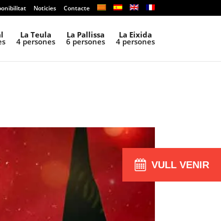
onibilitat
Noticies
Contacte
l
La Teula
La Pallissa
La Eixida
es
4 persones
6 persones
4 persones
VULL VENIR