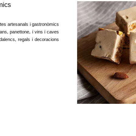
mics
tes artesanals i gastronòmics
ns, panettone, i vins i caves
alencs, regals i decoracions