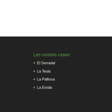
Les nostres cases
El Serradal
La Teula
La Pallissa
La Eixida