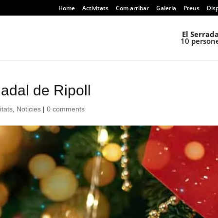
Home
Activitats
Com arribar
Galeria
Preus
Disp
El Serrada
10 person
adal de Ripoll
itats
,
Noticies
|
0 comments