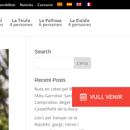
onibilitat
Noticies
Contacte
l
La Teula
La Pallissa
La Eixida
es
4 persones
6 persones
4 persones
Search
Recent Posts
Ruta en cotxe pel Ripollès i
l’Alta Garrotxa: Sant Joan,
VULL VENIR
Camprodon, Beget i
Castellfollit de la Roca
Llocs per banyar-se al
Ripollès: gorgs, rieres i