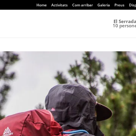
Home
Activitats
Com arribar
Galeria
Preus
Disp
El Serrada
10 person