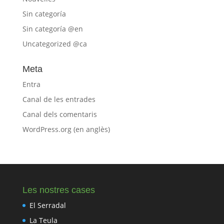
Sin categoría
Sin categoría @en
Uncategorized @ca
Meta
Entra
Canal de les entrades
Canal dels comentaris
WordPress.org (en anglès)
Les nostres cases
El Serradal
La Teula