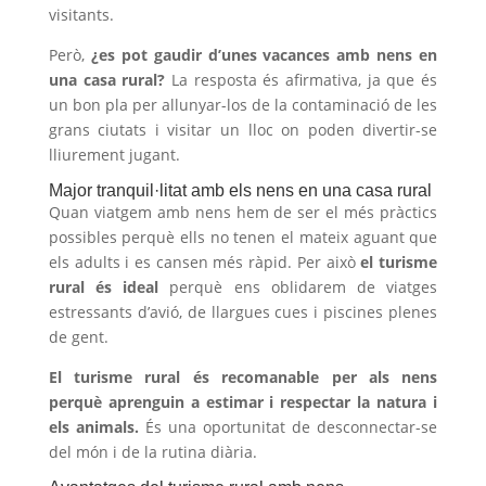
visitants.
Però,
¿es pot gaudir d’unes vacances amb nens en
una casa rural?
La resposta és afirmativa, ja que és
un bon pla per allunyar-los de la contaminació de les
grans ciutats i visitar un lloc on poden divertir-se
lliurement jugant.
Major tranquil·litat amb els nens en una casa rural
Quan viatgem amb nens hem de ser el més pràctics
possibles perquè ells no tenen el mateix aguant que
els adults i es cansen més ràpid. Per això
el turisme
rural és ideal
perquè ens oblidarem de viatges
estressants d’avió, de llargues cues i piscines plenes
de gent.
El turisme rural és recomanable per als nens
perquè aprenguin a estimar i respectar la natura i
els animals.
És una oportunitat de desconnectar-se
del món i de la rutina diària.