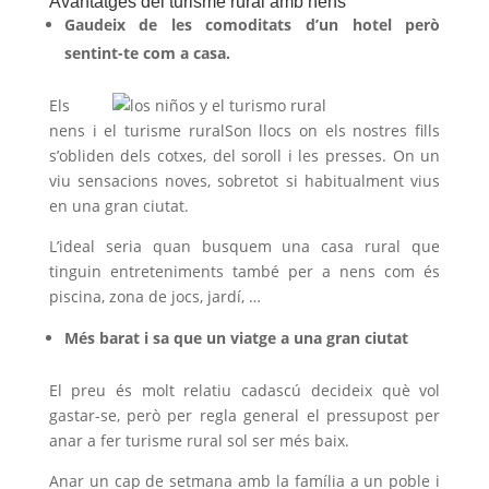
Avantatges del turisme rural amb nens
Gaudeix de les comoditats d’un hotel però
sentint-te com a casa.
Els
nens i el turisme ruralSon llocs on els nostres fills
s’obliden dels cotxes, del soroll i les presses. On un
viu sensacions noves, sobretot si habitualment vius
en una gran ciutat.
L’ideal seria quan busquem una casa rural que
tinguin entreteniments també per a nens com és
piscina, zona de jocs, jardí, …
Més barat i sa que un viatge a una gran ciutat
El preu és molt relatiu cadascú decideix què vol
gastar-se, però per regla general el pressupost per
anar a fer turisme rural sol ser més baix.
Anar un cap de setmana amb la família a un poble i