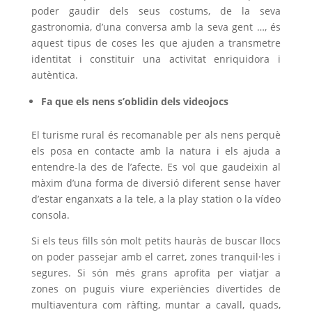
poder gaudir dels seus costums, de la seva
gastronomia, d’una conversa amb la seva gent …, és
aquest tipus de coses les que ajuden a transmetre
identitat i constituir una activitat enriquidora i
autèntica.
Fa que els nens s’oblidin dels videojocs
El turisme rural és recomanable per als nens perquè
els posa en contacte amb la natura i els ajuda a
entendre-la des de l’afecte. Es vol que gaudeixin al
màxim d’una forma de diversió diferent sense haver
d’estar enganxats a la tele, a la play station o la vídeo
consola.
Si els teus fills són molt petits hauràs de buscar llocs
on poder passejar amb el carret, zones tranquil·les i
segures. Si són més grans aprofita per viatjar a
zones on puguis viure experiències divertides de
multiaventura com ràfting, muntar a cavall, quads,