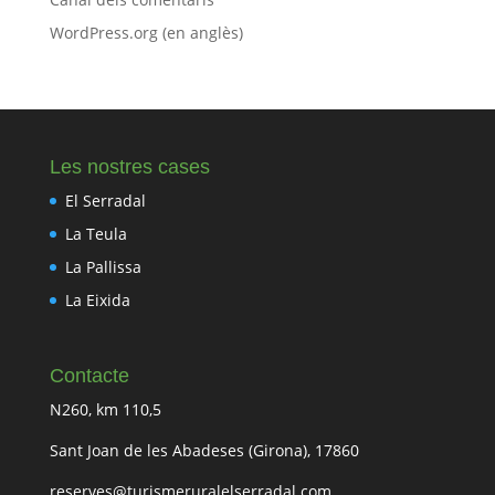
WordPress.org (en anglès)
Les nostres cases
El Serradal
La Teula
La Pallissa
La Eixida
Contacte
N260, km 110,5
Sant Joan de les Abadeses (Girona), 17860
reserves@turismeruralelserradal.com