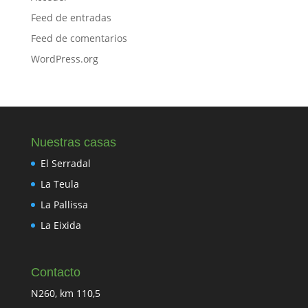
Feed de entradas
Feed de comentarios
WordPress.org
Nuestras casas
El Serradal
La Teula
La Pallissa
La Eixida
Contacto
N260, km 110,5